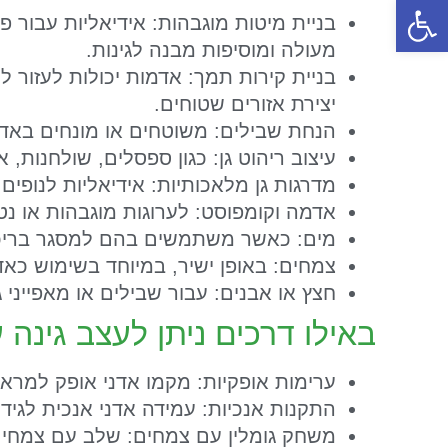
פתח סרגל נגישות
בניית מיטות מוגבהות: אידיאליות עבור פ
מעולה ומוסיפות מבנה לגינות.
בניית קירות תמך: אדמות יכולות לעזור 
יצירת אזורים שטוחים.
הנחת שבילים: משוטחים או מונחים באד
עיצוב ריהוט גן: כגון ספסלים, שולחנות, א
מדרגות גן מלאכותיות: אידיאליות לנופים
אדמה וקומפוסט: לערוגות מוגבהות או נטי
מים: כאשר משתמשים בהם למסגר בריכות
צמחים: באופן ישיר, במיוחד בשימוש כאדנ
חצץ או אבנים: עבור שבילים או מאפייני ג
באילו דרכים ניתן לעצב גינה
ערימות אופקיות: מקמו אדני אופק למראה 
התקנות אנכיות: עמידה אדני אנכית לגידור
משחק גומלין עם צמחים: שלב עם צמחים מ