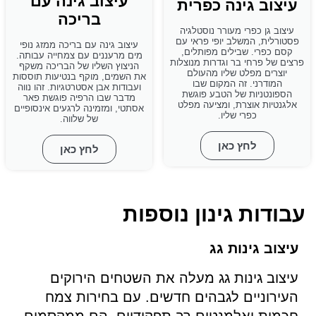
עיצוב גינה עם
עיצוב גינה כפרית
בריכה
עיצוב גן כפרי מעורר נוסטלגיה
פסטורלית, המשלב יופי פראי עם
עיצוב גינה עם בריכה ממזג נופי
קסם כפרי. שבילים מפותלים,
מים מרעננים עם צמחייה עבותה.
פרצים של פרחי בר וגדרות מנוצלות
הניצוץ השליו של הבריכה משקף
יוצרים מפלט שליו מהעולם
את השמים, מוקף בנטיעות תוססות
המודרני. זה המקום שבו
ועבודות אבן אסטרטגיות. זהו נווה
הספונטניות של הטבע פוגשת
מדבר שבו הרפיה פוגשת פאר
אלגנטיות אוצרת, ומציעה מפלט
אסתטי, ומזמינה לרגעים אינסופיים
כפרי שליו.
של שלווה.
לחץ כאן
לחץ כאן
עבודות גינון נוספות
עיצוב גינות גג
עיצוב גינות גג מעלה את השטחים הירוקים
העירוניים לגבהים חדשים. עם בחירות צמח
חכמות ואלמנטים רב תפקודיים, הם ממקסמים