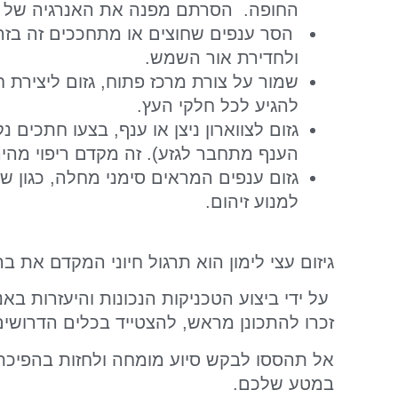
החופה.
הסרתם מפנה את האנרגיה של העץ
הסר ענפים שחוצים או מתחככים זה בזה, 
ולחדירת אור השמש.
שמור על צורת מרכז פתוח, גזום ליצירת
להגיע לכל חלקי העץ.
גזום לצווארון ניצן או ענף, בצעו חתכים נ
הענף מתחבר לגזע). זה מקדם ריפוי מהיר 
גזום ענפים המראים סימני מחלה, כגון ש
למנוע זיהום.
גיזום עצי לימון הוא תרגול חיוני המקדם את 
על ידי ביצוע הטכניקות הנכונות והיעזרות בא
זכרו להתכונן מראש, להצטייד בכלים הדרושים 
אל תהססו לבקש סיוע מומחה ולחזות בהפיכתו
במטע שלכם.